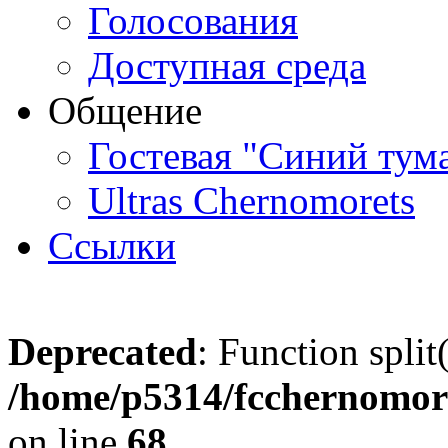
Голосования
Доступная среда
Общение
Гостевая "Синий тум
Ultras Chernomorets
Ссылки
Deprecated
: Function split
/home/p5314/fcchernomore
on line
68