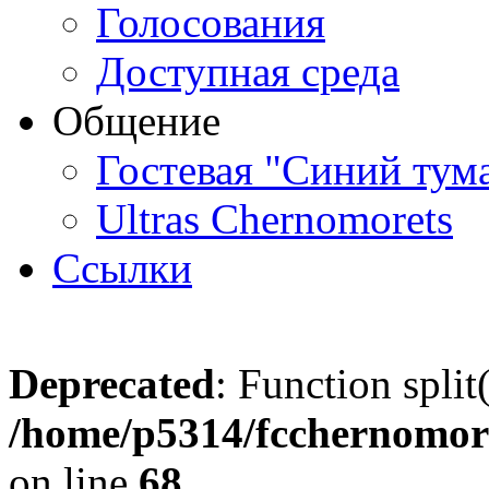
Голосования
Доступная среда
Общение
Гостевая "Синий тум
Ultras Chernomorets
Ссылки
Deprecated
: Function split
/home/p5314/fcchernomore
on line
68