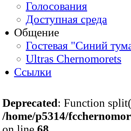
Голосования
Доступная среда
Общение
Гостевая "Синий тум
Ultras Chernomorets
Ссылки
Deprecated
: Function split
/home/p5314/fcchernomore
on line
68