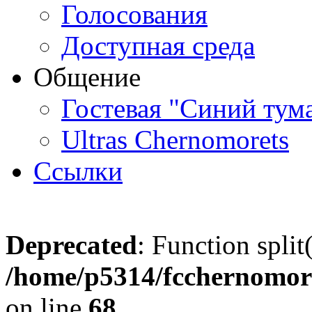
Голосования
Доступная среда
Общение
Гостевая "Синий тум
Ultras Chernomorets
Ссылки
Deprecated
: Function split
/home/p5314/fcchernomore
on line
68