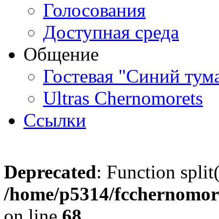
Голосования
Доступная среда
Общение
Гостевая "Синий тум
Ultras Chernomorets
Ссылки
Deprecated
: Function split
/home/p5314/fcchernomore
on line
68