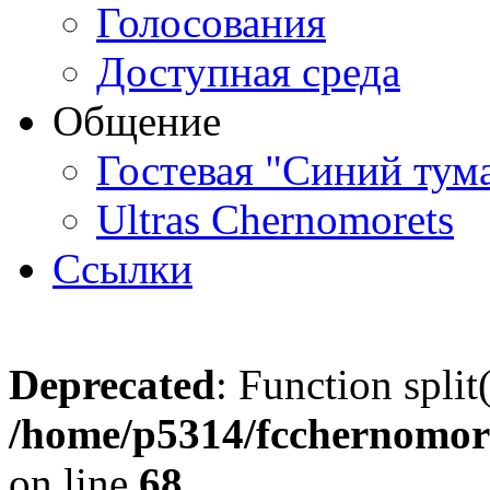
Голосования
Доступная среда
Общение
Гостевая "Синий тум
Ultras Chernomorets
Ссылки
Deprecated
: Function split
/home/p5314/fcchernomore
on line
68