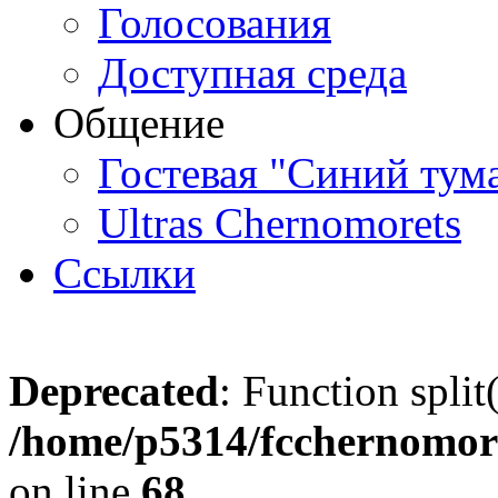
Голосования
Доступная среда
Общение
Гостевая "Синий тум
Ultras Chernomorets
Ссылки
Deprecated
: Function split
/home/p5314/fcchernomore
on line
68