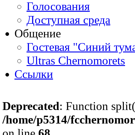
Голосования
Доступная среда
Общение
Гостевая "Синий тум
Ultras Chernomorets
Ссылки
Deprecated
: Function split
/home/p5314/fcchernomore
on line
68