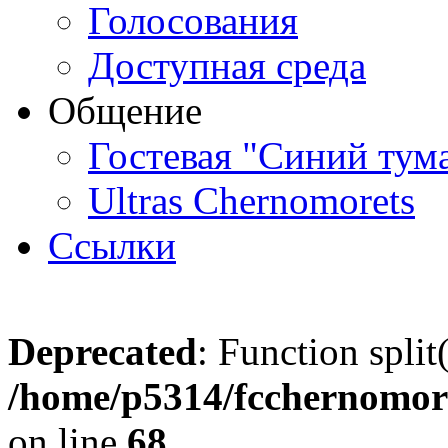
Голосования
Доступная среда
Общение
Гостевая "Синий тум
Ultras Chernomorets
Ссылки
Deprecated
: Function split
/home/p5314/fcchernomore
on line
68