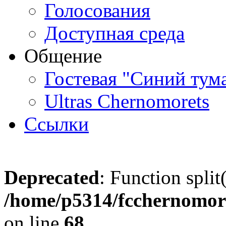
Голосования
Доступная среда
Общение
Гостевая "Синий тум
Ultras Chernomorets
Ссылки
Deprecated
: Function split
/home/p5314/fcchernomore
on line
68