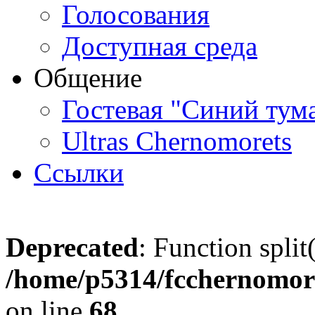
Голосования
Доступная среда
Общение
Гостевая "Синий тум
Ultras Chernomorets
Ссылки
Deprecated
: Function split
/home/p5314/fcchernomore
on line
68