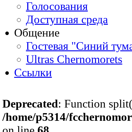
Голосования
Доступная среда
Общение
Гостевая "Синий тум
Ultras Chernomorets
Ссылки
Deprecated
: Function split
/home/p5314/fcchernomore
on line
68