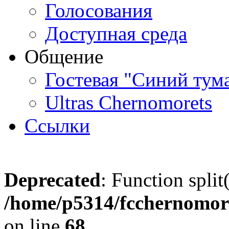
Голосования
Доступная среда
Общение
Гостевая "Синий тум
Ultras Chernomorets
Ссылки
Deprecated
: Function split
/home/p5314/fcchernomore
on line
68