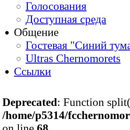
Голосования
Доступная среда
Общение
Гостевая "Синий тум
Ultras Chernomorets
Ссылки
Deprecated
: Function split
/home/p5314/fcchernomore
on line
68