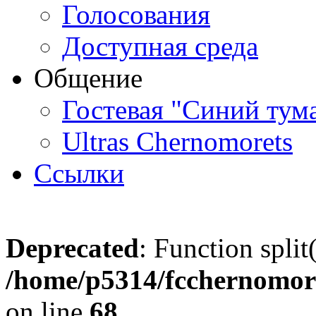
Голосования
Доступная среда
Общение
Гостевая "Синий тум
Ultras Chernomorets
Ссылки
Deprecated
: Function split
/home/p5314/fcchernomore
on line
68