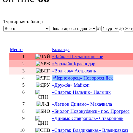
Турнирная таблица
от
до
Место
Команда
1
«Чайка» Песчанокопское
2
«Урожай» Краснодар
3
«Волгарь» Астрахань
4
«Черноморец» Новороссийск
5
«Дружба» Майкоп
6
«Спартак-Нальчик» Нальчик
7
«Легион Динамо» Махачкала
8
«Биолог-Новокубанск» пос. Прогресс
9
«Динамо Ставрополь» Ставрополь
10
«Спартак-Владикавказ» Владикавказ