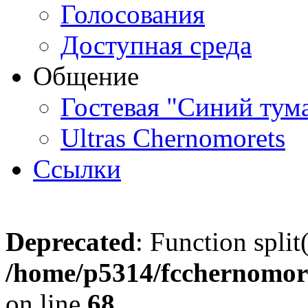
Голосования
Доступная среда
Общение
Гостевая "Синий тум
Ultras Chernomorets
Ссылки
Deprecated
: Function split
/home/p5314/fcchernomore
on line
68