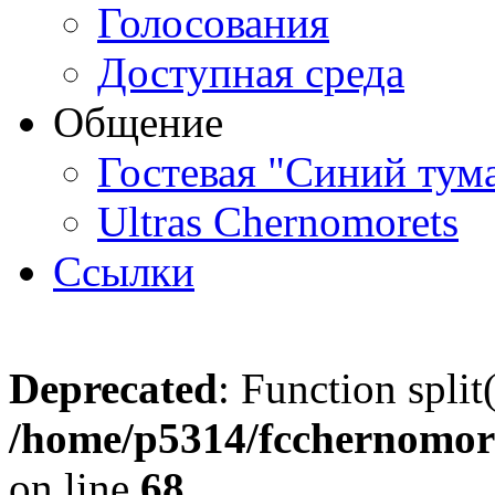
Голосования
Доступная среда
Общение
Гостевая "Синий тум
Ultras Chernomorets
Ссылки
Deprecated
: Function split
/home/p5314/fcchernomore
on line
68