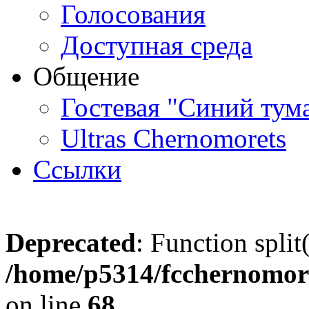
Голосования
Доступная среда
Общение
Гостевая "Синий тум
Ultras Chernomorets
Ссылки
Deprecated
: Function split
/home/p5314/fcchernomore
on line
68