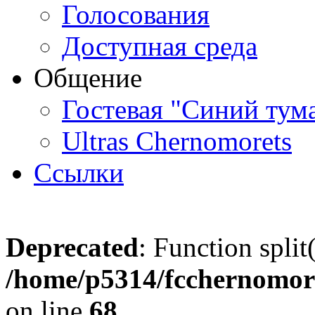
Голосования
Доступная среда
Общение
Гостевая "Синий тум
Ultras Chernomorets
Ссылки
Deprecated
: Function split
/home/p5314/fcchernomore
on line
68