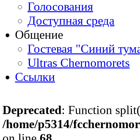
Голосования
Доступная среда
Общение
Гостевая "Синий тум
Ultras Chernomorets
Ссылки
Deprecated
: Function split
/home/p5314/fcchernomore
on line
68