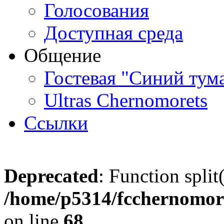
Голосования
Доступная среда
Общение
Гостевая "Синий тум
Ultras Chernomorets
Ссылки
Deprecated
: Function split
/home/p5314/fcchernomore
on line
68