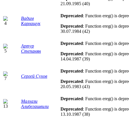
21.09.1985 (40)
Deprecated
: Function ereg() is depr
Вадим
Карлащук
Deprecated
: Function ereg() is depr
30.07.1984 (42)
Deprecated
: Function ereg() is depr
Артур
Степанян
Deprecated
: Function ereg() is depr
14.04.1987 (39)
Deprecated
: Function ereg() is depr
Сергей Сухов
Deprecated
: Function ereg() is depr
20.05.1983 (43)
Deprecated
: Function ereg() is depr
Малхази
Алибегашвили
Deprecated
: Function ereg() is depr
13.10.1987 (38)