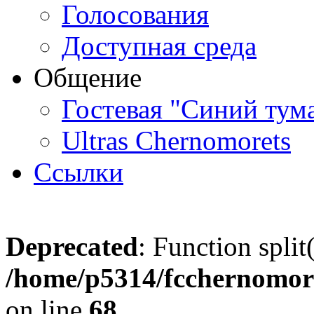
Голосования
Доступная среда
Общение
Гостевая "Синий тум
Ultras Chernomorets
Ссылки
Deprecated
: Function split
/home/p5314/fcchernomore
on line
68