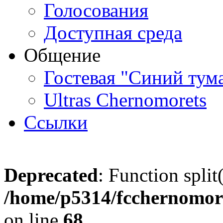
Голосования
Доступная среда
Общение
Гостевая "Синий тум
Ultras Chernomorets
Ссылки
Deprecated
: Function split
/home/p5314/fcchernomore
on line
68