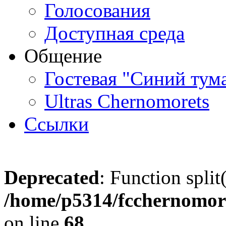
Голосования
Доступная среда
Общение
Гостевая "Синий тум
Ultras Chernomorets
Ссылки
Deprecated
: Function split
/home/p5314/fcchernomore
on line
68