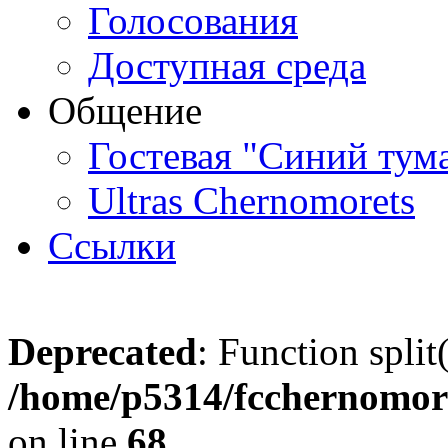
Голосования
Доступная среда
Общение
Гостевая "Синий тум
Ultras Chernomorets
Ссылки
Deprecated
: Function split
/home/p5314/fcchernomore
on line
68