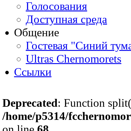
Голосования
Доступная среда
Общение
Гостевая "Синий тум
Ultras Chernomorets
Ссылки
Deprecated
: Function split
/home/p5314/fcchernomore
on line
68