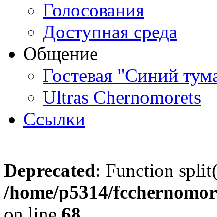
Голосования
Доступная среда
Общение
Гостевая "Синий тум
Ultras Chernomorets
Ссылки
Deprecated
: Function split
/home/p5314/fcchernomore
on line
68