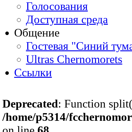
Голосования
Доступная среда
Общение
Гостевая "Синий тум
Ultras Chernomorets
Ссылки
Deprecated
: Function split
/home/p5314/fcchernomore
on line
68