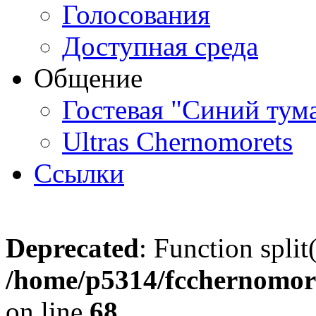
Голосования
Доступная среда
Общение
Гостевая "Синий тум
Ultras Chernomorets
Ссылки
Deprecated
: Function split
/home/p5314/fcchernomore
on line
68