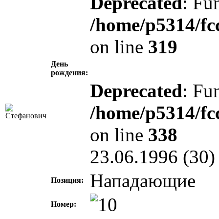
Deprecated
: Fu
/home/p5314/fc
on line
319
День
рождения:
Deprecated
: Fu
/home/p5314/fc
on line
338
23.06.1996 (30)
Нападающие
Позиция:
Номер: