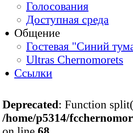
Голосования
Доступная среда
Общение
Гостевая "Синий тум
Ultras Chernomorets
Ссылки
Deprecated
: Function split
/home/p5314/fcchernomore
on line
68