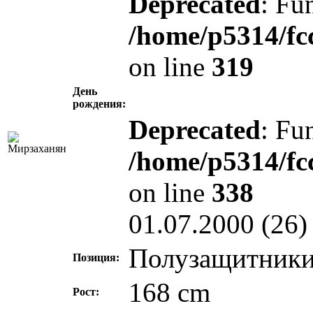
Deprecated
: Fu
/home/p5314/fc
on line
319
День
рождения:
Deprecated
: Fu
/home/p5314/fc
on line
338
01.07.2000 (26)
Полузащитник
Позиция:
168 cm
Рост: