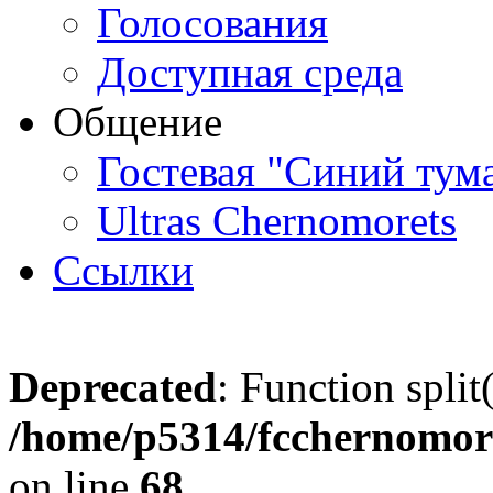
Голосования
Доступная среда
Общение
Гостевая "Синий тум
Ultras Chernomorets
Ссылки
Deprecated
: Function split
/home/p5314/fcchernomore
on line
68