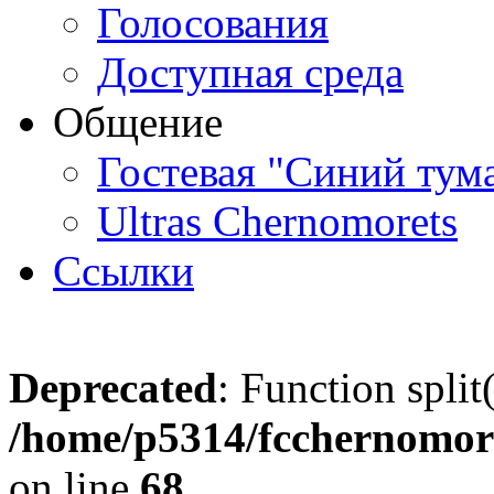
Голосования
Доступная среда
Общение
Гостевая "Синий тум
Ultras Chernomorets
Ссылки
Deprecated
: Function split
/home/p5314/fcchernomore
on line
68