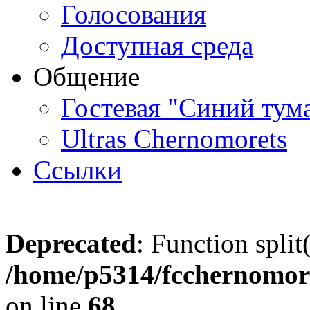
Голосования
Доступная среда
Общение
Гостевая "Синий тум
Ultras Chernomorets
Ссылки
Deprecated
: Function split
/home/p5314/fcchernomore
on line
68