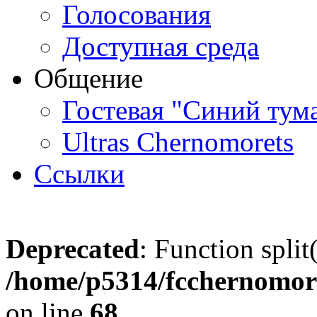
Голосования
Доступная среда
Общение
Гостевая "Синий тум
Ultras Chernomorets
Ссылки
Deprecated
: Function split
/home/p5314/fcchernomore
on line
68