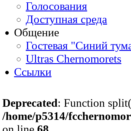
Голосования
Доступная среда
Общение
Гостевая "Синий тум
Ultras Chernomorets
Ссылки
Deprecated
: Function split
/home/p5314/fcchernomore
on line
68