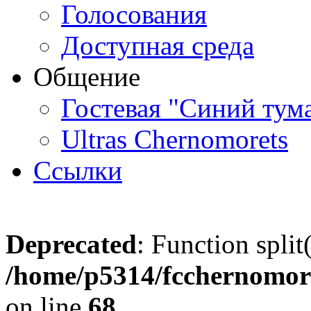
Голосования
Доступная среда
Общение
Гостевая "Синий тум
Ultras Chernomorets
Ссылки
Deprecated
: Function split
/home/p5314/fcchernomore
on line
68