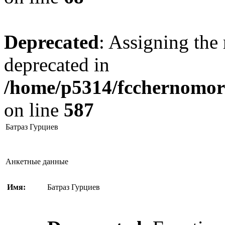
Deprecated
: Assigning the 
deprecated in
/home/p5314/fcchernomore
on line
587
Батраз Гурциев
Анкетные данные
Имя:
Батраз Гурциев