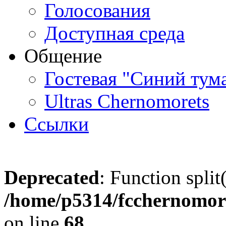
Голосования
Доступная среда
Общение
Гостевая "Синий тум
Ultras Chernomorets
Ссылки
Deprecated
: Function split
/home/p5314/fcchernomore
on line
68