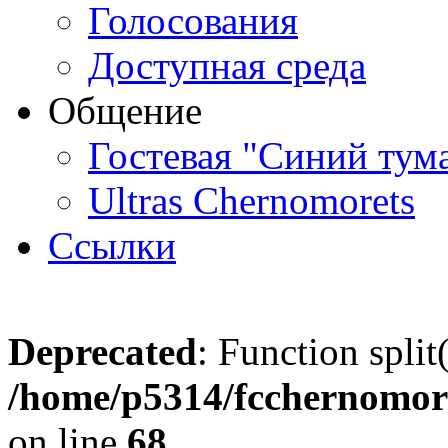
Голосования
Доступная среда
Общение
Гостевая "Синий тум
Ultras Chernomorets
Ссылки
Deprecated
: Function split
/home/p5314/fcchernomore
on line
68