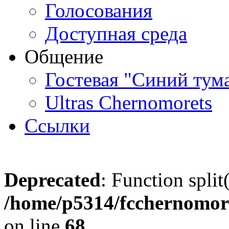
Голосования
Доступная среда
Общение
Гостевая "Синий тум
Ultras Chernomorets
Ссылки
Deprecated
: Function split
/home/p5314/fcchernomore
on line
68