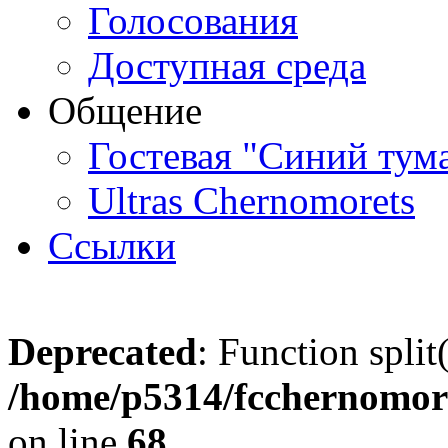
Голосования
Доступная среда
Общение
Гостевая "Синий тум
Ultras Chernomorets
Ссылки
Deprecated
: Function split
/home/p5314/fcchernomore
on line
68