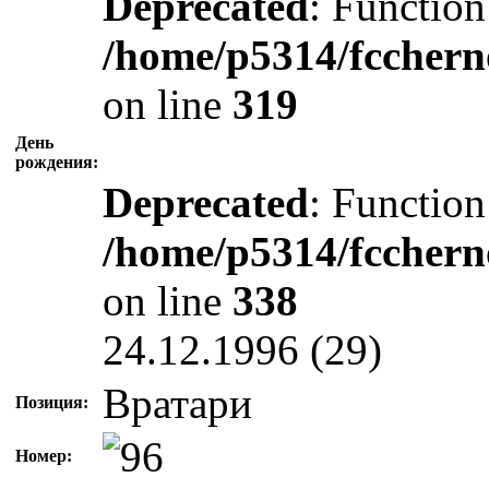
Deprecated
: Function
/home/p5314/fcchern
on line
319
День
рождения:
Deprecated
: Function
/home/p5314/fcchern
on line
338
24.12.1996 (29)
Вратари
Позиция:
Номер: