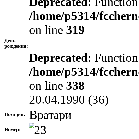
Deprecated
: Function
/home/p5314/fcchern
on line
319
День
рождения:
Deprecated
: Function
/home/p5314/fcchern
on line
338
20.04.1990 (36)
Вратари
Позиция:
Номер: