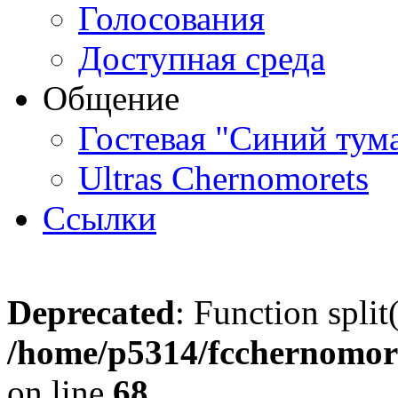
Голосования
Доступная среда
Общение
Гостевая "Синий тум
Ultras Chernomorets
Ссылки
Deprecated
: Function split
/home/p5314/fcchernomore
on line
68