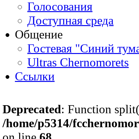
Голосования
Доступная среда
Общение
Гостевая "Синий тум
Ultras Chernomorets
Ссылки
Deprecated
: Function split
/home/p5314/fcchernomore
on line
68