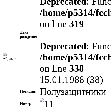
Deprecated
: Func
/home/p5314/fcc
on line
319
День
рождения:
Deprecated
: Func
/home/p5314/fcc
on line
338
15.01.1988 (38)
Полузащитники
Позиция:
Номер: