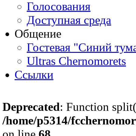
Голосования
Доступная среда
Общение
Гостевая "Синий тум
Ultras Chernomorets
Ссылки
Deprecated
: Function split
/home/p5314/fcchernomore
on line
68