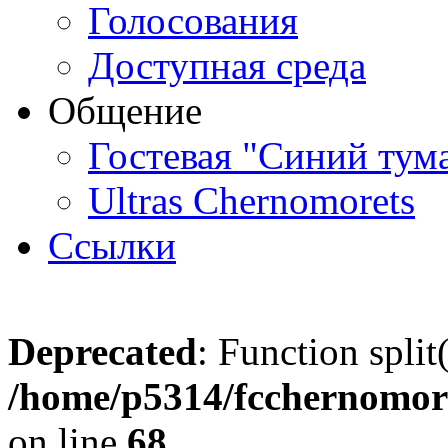
Голосования
Доступная среда
Общение
Гостевая "Синий тум
Ultras Chernomorets
Ссылки
Deprecated
: Function split
/home/p5314/fcchernomore
on line
68