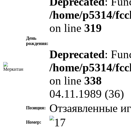
Deprecated
: Fun
/home/p5314/fcc
on line
319
День
рождения:
Deprecated
: Fun
/home/p5314/fcc
on line
338
04.11.1989 (36)
Отзаявленные иг
Позиция:
Номер: