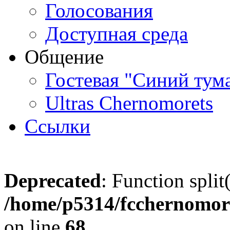
Голосования
Доступная среда
Общение
Гостевая "Синий тум
Ultras Chernomorets
Ссылки
Deprecated
: Function split
/home/p5314/fcchernomore
on line
68