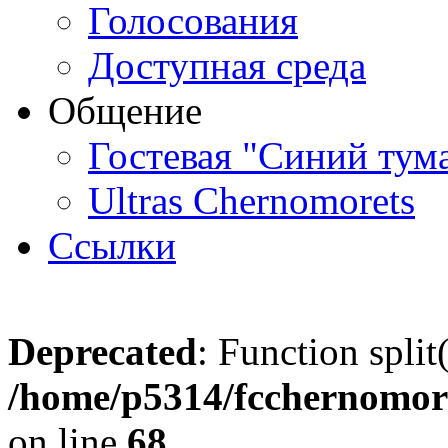
Голосования
Доступная среда
Общение
Гостевая "Синий тум
Ultras Chernomorets
Ссылки
Deprecated
: Function split
/home/p5314/fcchernomore
on line
68