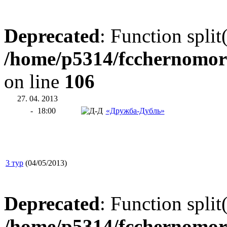
Deprecated
: Function split
/home/p5314/fcchernomor
on line
106
27. 04. 2013
-
18:00
«Дружба-Дубль»
3 тур
(04/05/2013)
Deprecated
: Function split
/home/p5314/fcchernomor