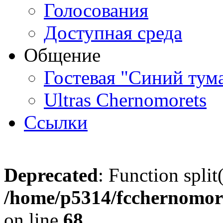
Голосования
Доступная среда
Общение
Гостевая "Синий тум
Ultras Chernomorets
Ссылки
Deprecated
: Function split
/home/p5314/fcchernomore
on line
68