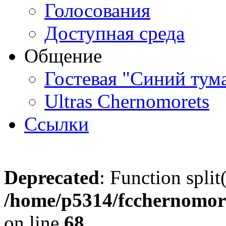
Голосования
Доступная среда
Общение
Гостевая "Синий тум
Ultras Chernomorets
Ссылки
Deprecated
: Function split
/home/p5314/fcchernomore
on line
68