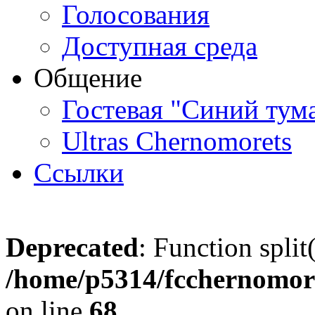
Голосования
Доступная среда
Общение
Гостевая "Синий тум
Ultras Chernomorets
Ссылки
Deprecated
: Function split
/home/p5314/fcchernomore
on line
68