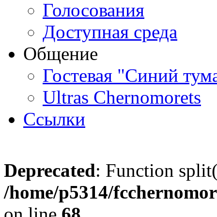
Голосования
Доступная среда
Общение
Гостевая "Синий тум
Ultras Chernomorets
Ссылки
Deprecated
: Function split
/home/p5314/fcchernomore
on line
68