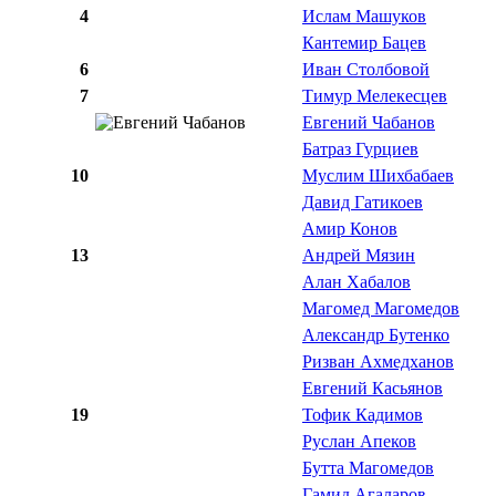
4
Ислам Машуков
Кантемир Бацев
6
Иван Столбовой
7
Тимур Мелекесцев
Евгений Чабанов
Батраз Гурциев
10
Муслим Шихбабаев
Давид Гатикоев
Амир Конов
13
Андрей Мязин
Алан Хабалов
Магомед Магомедов
Александр Бутенко
Ризван Ахмедханов
Евгений Касьянов
19
Тофик Кадимов
Руслан Апеков
Бутта Магомедов
Гамид Агаларов