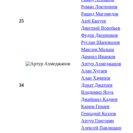
Роман Локтионов
Рашид Магомедов
25
Аюб Бацуев
Дмитрий Воробьев
Федор Дворников
Руслан Шаповалов
Максим Малыш
Даниил Иванков
Артур Ахмеджанов
Алан Хугаев
Алан Хачиров
34
Донат Джатиев
Владимир Яцук
Джабраил Кадиев
Карим Гираев
Геннадий Козлов
Артур Григорян
Алексей Павлишин